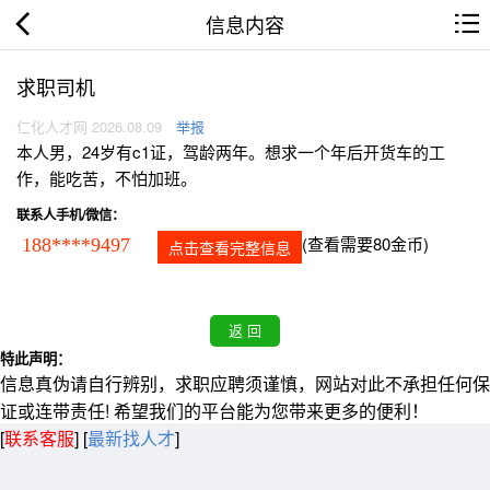
信息内容
求职司机
仁化人才网 2026.08.09
举报
本人男，24岁有c1证，驾龄两年。想求一个年后开货车的工
作，能吃苦，不怕加班。
联系人手机/微信：
(查看需要80金币)
188****9497
点击查看完整信息
特此声明：
信息真伪请自行辨别，求职应聘须谨慎，网站对此不承担任何保
证或连带责任! 希望我们的平台能为您带来更多的便利！
[
联系客服
]
[
最新找人才
]